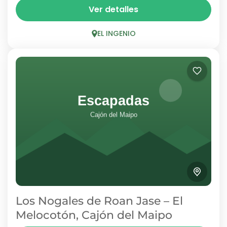
Parque Almendro es un gran centro turístico
Ver detalles
en El Ingenio que cuenta con zonas de
camping, cabañas, cafetería, piscinas y áreas
EL INGENIO
de picnic. Con servicios...
EL INGENIO
1 Person
Los Nogales de Roan Jase – El
Melocotón, Cajón del Maipo