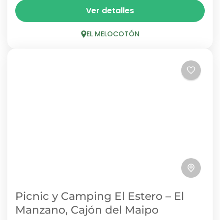
Los Nogales de Roan Jase es un centro
Ver detalles
turístico en El Melocotón que combina
camping, cabañas y restaurant con un
EL MELOCOTÓN
observatorio astronómico propio y piscina....
EL MELOCOTÓN
1 Person
Picnic y Camping El Estero – El
Manzano, Cajón del Maipo