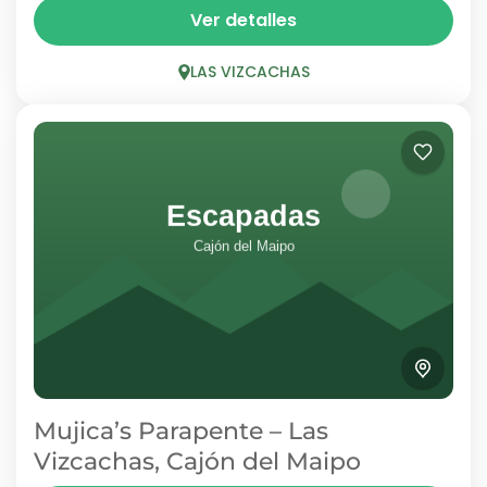
A la entrada del Cajón del Maipo, en Las
Ver detalles
Vizcachas, ChileParapente ofrece una de las
experiencias más emocionantes de la zona
LAS VIZCACHAS
central: volar en parapente...
LAS VIZCACHAS
1 Person
Mujica’s Parapente – Las
Vizcachas, Cajón del Maipo