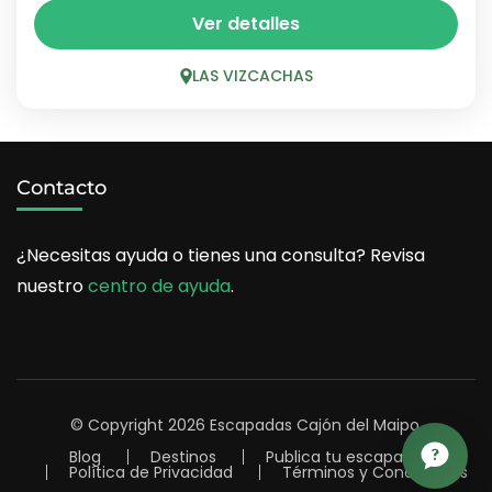
Mujica´s Parapente es uno de los operadores
Ver detalles
con más trayectoria del Cajón del Maipo, con
más de 20 años realizando vuelos tándem
LAS VIZCACHAS
desde el sector...
LAS VIZCACHAS
1 Person
Contacto
¿Necesitas ayuda o tienes una consulta? Revisa
nuestro
centro de ayuda
.
© Copyright 2026
Escapadas Cajón del Maipo
.
Blog
Destinos
Publica tu escapada
Política de Privacidad
Términos y Condiciones