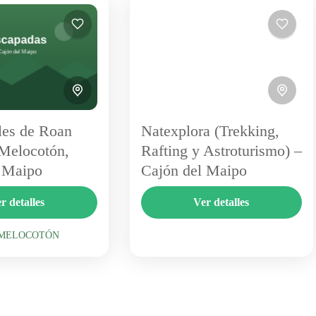
les de Roan
Natexplora (Trekking,
 Melocotón,
Rafting y Astroturismo) –
 Maipo
Cajón del Maipo
 de Roan Jase es un
Natexplora es un operador de
r detalles
Ver detalles
tico en El Melocotón
turismo de naturaleza del Cajón
a camping, cabañas y
del Maipo que combina trekking,
 MELOCOTÓN
on un observatorio
rafting y astroturismo. Su enfoque
 MELOCOTÓN
1 Person
propio y piscina....
educativo y de bajo impacto...