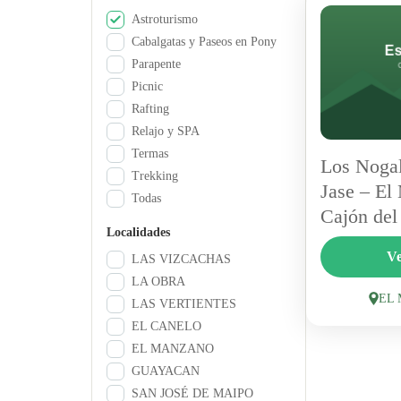
Astroturismo
Cabalgatas y Paseos en Pony
Parapente
Picnic
Rafting
Relajo y SPA
Termas
Los Noga
Trekking
Jase – El
Todas
Cajón del
Localidades
Los Nogales
Ve
LAS VIZCACHAS
centro turís
LA OBRA
que combin
EL
LAS VERTIENTES
restaurant c
EL CANELO
EL
astronómico 
EL MANZANO
1 Person
GUAYACAN
SAN JOSÉ DE MAIPO