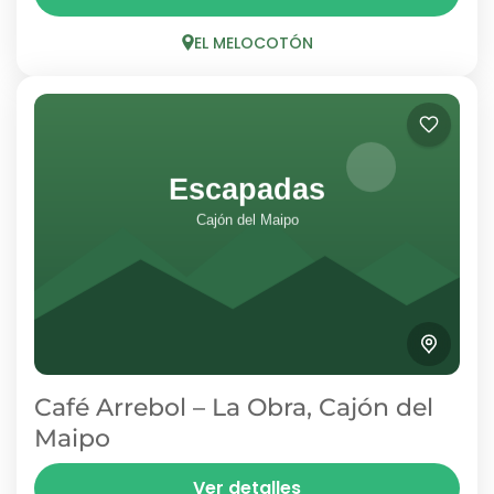
que suma cafetería, restaurante, cabañas y
piscina de temporada. Su cafetería es una
EL MELOCOTÓN
parada cómoda sobre...
EL MELOCOTÓN
1 Person
Café Arrebol – La Obra, Cajón del
Maipo
En La Obra, a la entrada del Cajón del Maipo,
Ver detalles