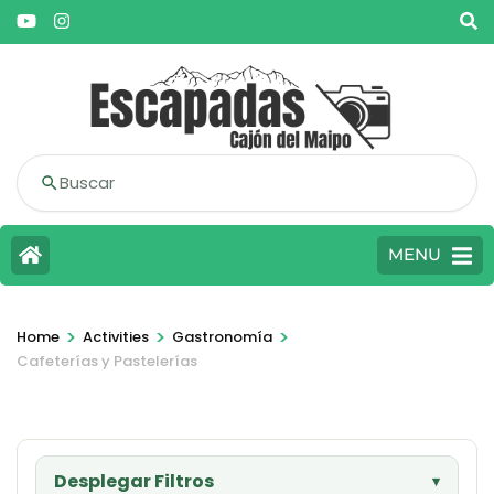
Buscar
MENU
>
>
>
Home
Activities
Gastronomía
Cafeterías y Pastelerías
Desplegar Filtros
▾