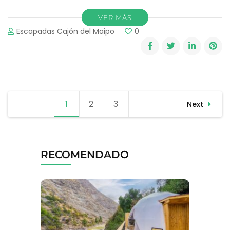
VER MÁS
Escapadas Cajón del Maipo
0
Paginación
1
Page
2
Page
3
Page
Next
de
entradas
RECOMENDADO