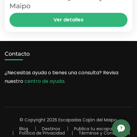
Maipo
La Costillería es un bar de estilo americano y
Ver detalles
parrilla en el Cajón del Maipo, perfecto para
los amantes de las carnes y la cerveza....
EL MANZANO
1 Person
Contacto
¿Necesitas ayuda o tienes una consulta? Revisa
nuestro
centro de ayuda
.
© Copyright 2026
Escapadas Cajón del Maipo
.
Blog
Destinos
Publica tu escapada
Política de Privacidad
Términos y Condiciones