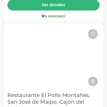
En pleno sector de El Manzano, Patio La
Ver detalles
Dominga ofrece una experiencia gastronómica
relajada y con identidad cajonina. Su
EL MANZANO
especialidad: pizzas napolitanas al horno de...
EL MANZANO
Restaurante El Pollo Montañés,
San José de Maipo, Cajón del