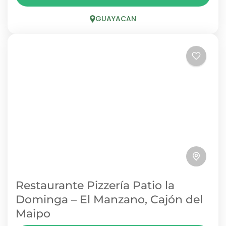
sector Guayacán, Cilantro Restaurant ofrece
cocina con influencias españolas, tapas y
GUAYACAN
pizzas a la leña en un ambiente acogedor....
GUAYACAN
Restaurante Pizzería Patio la
Dominga – El Manzano, Cajón del
Maipo