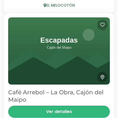
piscina de temporada. Su cafetería es una
EL MELOCOTÓN
parada cómoda sobre...
EL MELOCOTÓN
1 Person
Café Arrebol – La Obra, Cajón del
Maipo
En La Obra, a la entrada del Cajón del Maipo,
Ver detalles
Café Arrebol es una casita blanca y celeste