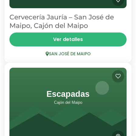
Cervecería Jauría – San José de
Maipo, Cajón del Maipo
Jauría es un brewpub y pizzería en San José de
Ver detalles
Maipo, instalado en una encantadora casona
con un acogedor patio trasero. Cerveza
SAN JOSÉ DE MAIPO
artesanal propia, buenas...
SAN JOSÉ DE MAIPO
1 Person