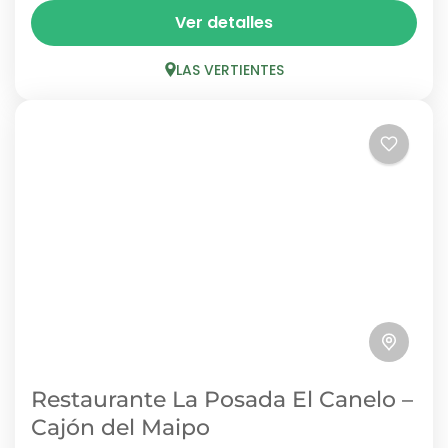
En Las Vertientes, Cajón del Maipo, se
Ver detalles
encuentra El Rincón de Susana, un restaurante
familiar que se especializa en la cocina chilena
LAS VERTIENTES
tradicional. Platos caseros,...
LAS VERTIENTES
Restaurante La Posada El Canelo –
Cajón del Maipo