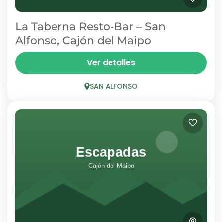
La Taberna Resto-Bar – San
Alfonso, Cajón del Maipo
La Taberna es el único resto-bar temático
Ver detalles
medieval del Cajón del Maipo, en San Alfonso.
Una propuesta original que mezcla buena
SAN ALFONSO
mesa, cervezas y un...
SAN ALFONSO
1 Person