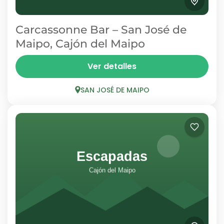
Carcassonne Bar – San José de
Maipo, Cajón del Maipo
Carcassonne es un bar en San José de Maipo
Ver detalles
que ofrece una noche entretenida en plena
naturaleza cordillerana. Tragos, buena música
SAN JOSÉ DE MAIPO
y ambiente relajado para...
SAN JOSÉ DE MAIPO
1 Person