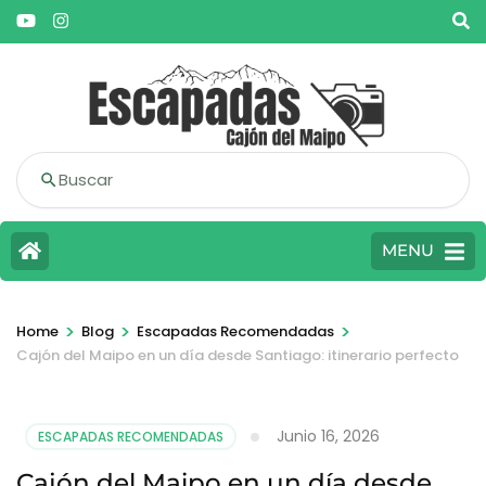
Buscar
MENU
>
>
>
Home
Blog
Escapadas Recomendadas
Cajón del Maipo en un día desde Santiago: itinerario perfecto
Junio 16, 2026
ESCAPADAS RECOMENDADAS
Cajón del Maipo en un día desde