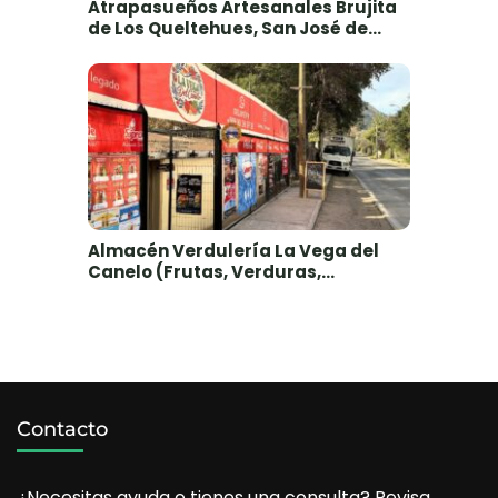
Atrapasueños Artesanales Brujita
de Los Queltehues, San José de
Maipo, Cajón del Maipo
Almacén Verdulería La Vega del
Canelo (Frutas, Verduras,
Abarrotes) – El Canelo, Cajón del
Maipo
Contacto
¿Necesitas ayuda o tienes una consulta? Revisa