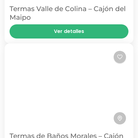
Termas Valle de Colina – Cajón del
Maipo
En lo más alto del Cajón del Maipo, más allá de
Ver detalles
Baños Morales, las Termas Valle de Colina son
una de las postales termales más...
BAÑOS MORALES
1 Person
Termas de Baños Morales – Cajón