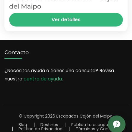
del Maipo
En el corazón de la villa de Baños Morales, a
Ver detalles
1.850 msnm, este histórico balneario termal es
una parada clásica del Cajón del Maipo. Sus...
BAÑOS MORALES
1 Person
Contacto
¿Necesitas ayuda o tienes una consulta? Revisa
nuestro
centro de ayuda
.
© Copyright 2026
Escapadas Cajón del Maipo
.
Blog
Destinos
Publica tu escapada
Política de Privacidad
Términos y Condiciones