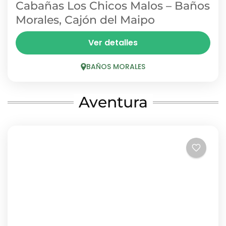
Cabañas Los Chicos Malos – Baños
Morales, Cajón del Maipo
Cabañas Los Chicos Malos ofrece alojamiento
Ver detalles
equipado en Baños Morales, ideal para grupos
y familias que quieren disfrutar las termas y los
BAÑOS MORALES
senderos de la...
BAÑOS MORALES
1 Person
Aventura