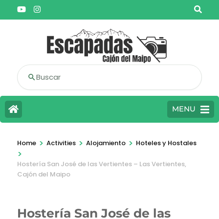
Buscar
MENU
>
>
>
Home
Activities
Alojamiento
Hoteles y Hostales
>
Hostería San José de las Vertientes – Las Vertientes,
Cajón del Maipo
Hostería San José de las