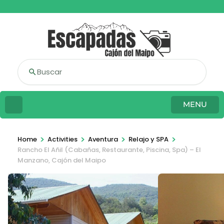
Buscar
MENU
>
>
>
>
Home
Activities
Aventura
Relajo y SPA
Rancho El Añil (Cabañas, Restaurante, Piscina, Spa) – El
Manzano, Cajón del Maipo