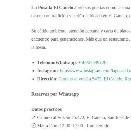
La Posada El Canelo
abrió sus puertas como casona 
casera con tradición y cariño. Ubicada en El Canelo, e
Su cálido ambiente, atención cercana y carta de platos 
encuentro para generaciones. Más que un restaurante, 
la mesa.
Teléfono/Whatsapp
:
+56967599120
Instagram
:
https://www.instagram.com/laposaeda
Dirección
:
Camino al volcán 5472, El Canelo, Reg
Reservas por Whatsapp
Datos prácticos
📍 Camino al Volcán #5.472, El Canelo, San José de
🕐 Mar a Dom 12:00–17:00 · Lun cerrado.