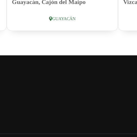
Guayacán, Cajón del Maipo
Vizc
GUAYACÁN