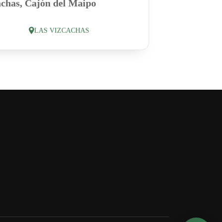
achas, Cajón del Maipo
LAS VIZCACHAS