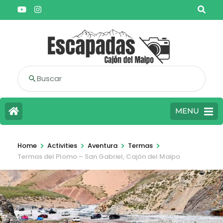
Buscar
MENU
>
>
>
>
Home
Activities
Aventura
Termas
Termas del Plomo – San Gabriel, Cajón del Maipo