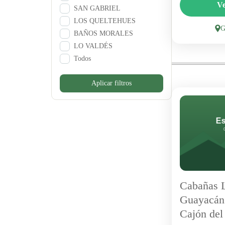
Las Lomita
Ve
SAN GABRIEL
combina cab
LOS QUELTEHUES
áreas verde
BAÑOS MORALES
sectores más
LO VALDÉS
Con piscina 
Todos
1 Person
Aplicar filtros
Cabañas L
Guayacán
Cajón del