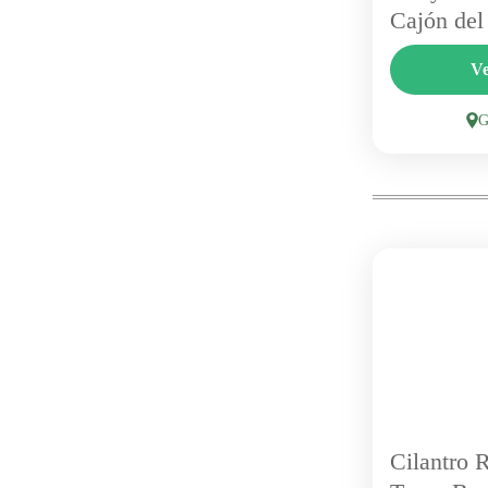
Cajón del
Las Lomita
Ve
combina cab
áreas verde
sectores más
Con piscina 
1 Person
Cilantro 