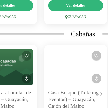
s de Guayacán
Casa Bosque, en Guayacán,
r detalles
Ver detalles
añas, spa y amplias
combina un entorno mágico de
s en uno de los
bosque con experiencias de
GUAYACÁN
GUAYACÁN
 tranquilos del Cajón.
trekking y un espacio para
GUAYACAN
GUAYACAN
y centro de...
eventos. Un punto de partida
1 Person
Cabañas
ideal para...
as Lomitas de
Casa Bosque (Trekking y
 – Guayacán,
Eventos) – Guayacán,
 Maipo
Cajón del Maipo