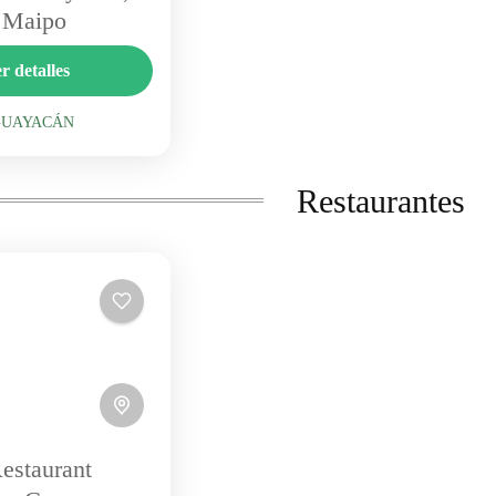
 Maipo
s de Guayacán
r detalles
añas, spa y amplias
s en uno de los
GUAYACÁN
 tranquilos del Cajón.
GUAYACAN
y centro de...
Restaurantes
Restaurant