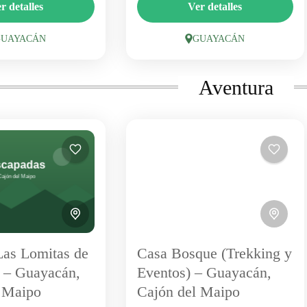
s de Guayacán
Casa Bosque, en Guayacán,
r detalles
Ver detalles
añas, spa y amplias
combina un entorno mágico de
s en uno de los
bosque con experiencias de
GUAYACÁN
GUAYACÁN
 tranquilos del Cajón.
trekking y un espacio para
GUAYACAN
GUAYACAN
y centro de...
eventos. Un punto de partida
1 Person
Aventura
ideal para...
as Lomitas de
Casa Bosque (Trekking y
 – Guayacán,
Eventos) – Guayacán,
 Maipo
Cajón del Maipo