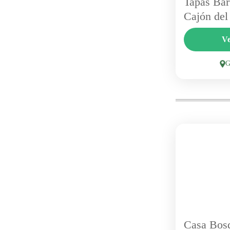
Tapas Bar
Cajón del
Ubicado en
Ve
casona del 
Cilantro Re
con influenc
pizzas a la 
acogedor....
Casa Bosq