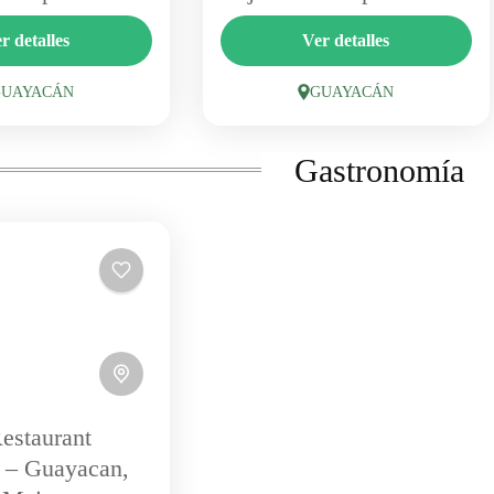
s de Guayacán
Casa Bosque, en Guayacán,
r detalles
Ver detalles
añas, spa y amplias
combina un entorno mágico de
s en uno de los
bosque con experiencias de
GUAYACÁN
GUAYACÁN
 tranquilos del Cajón.
trekking y un espacio para
GUAYACAN
GUAYACAN
y centro de...
eventos. Un punto de partida
1 Person
Gastronomía
ideal para...
Restaurant
 – Guayacan,