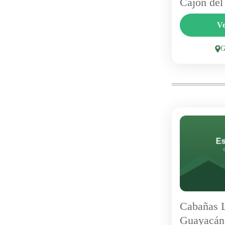
Cajón del
Ubicado en
Ve
casona del 
Cilantro Re
con influenc
pizzas a la 
acogedor....
Cabañas L
Guayacán