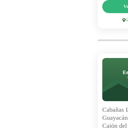
Las Lomita
Ve
combina cab
áreas verde
sectores más
Con piscina 
1 Person
Cabañas L
Guayacán
Cajón del