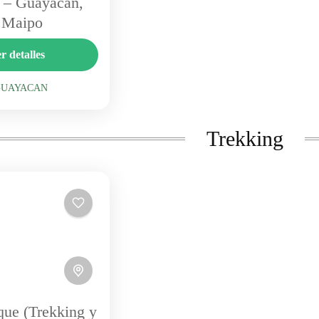
 – Guayacan,
 Maipo
 una encantadora
r detalles
sector Guayacán,
staurant ofrece cocina
GUAYACAN
ias españolas, tapas y
GUAYACAN
leña en un ambiente
Trekking
ue (Trekking y