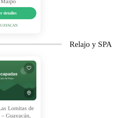
 Maipo
 una encantadora
r detalles
sector Guayacán,
staurant ofrece cocina
GUAYACAN
ias españolas, tapas y
GUAYACAN
leña en un ambiente
Relajo y SPA
as Lomitas de
 – Guayacán,