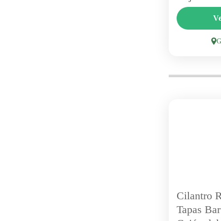
Las Lomita
Ve
combina cab
áreas verde
sectores más
Con piscina 
1 Person
Cilantro 
Tapas Bar