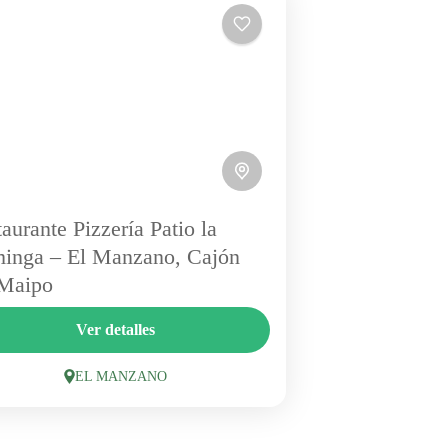
aurante Pizzería Patio la
inga – El Manzano, Cajón
 Maipo
pleno sector de El Manzano, Patio La
Ver detalles
inga ofrece una experiencia gastronómica
ajada y con identidad cajonina. Su
EL MANZANO
ecialidad: pizzas napolitanas al horno de...
EL MANZANO