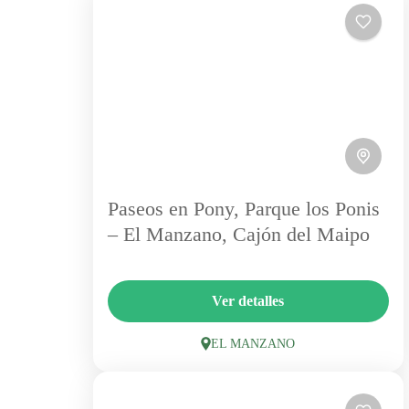
Paseos en Pony, Parque los Ponis
– El Manzano, Cajón del Maipo
Parque Los Ponis es un lugar ideal para
Ver detalles
compartir en familia. Ofrece paseos seguros en
pony para niños, todo en un entorno natural
EL MANZANO
encantador. Además,...
EL MANZANO