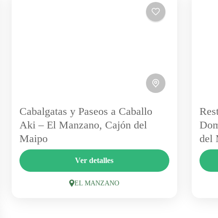
Cabalgatas y Paseos a Caballo
Rest
Aki – El Manzano, Cajón del
Dom
Maipo
del
Descubre el Cajón del Maipo desde una
En 
Ver detalles
perspectiva única con Paseos a Caballo AKI.
Dom
Vive una experiencia ecuestre guiada, segura
rel
EL MANZANO
y en contacto directo con...
esp
EL MANZANO