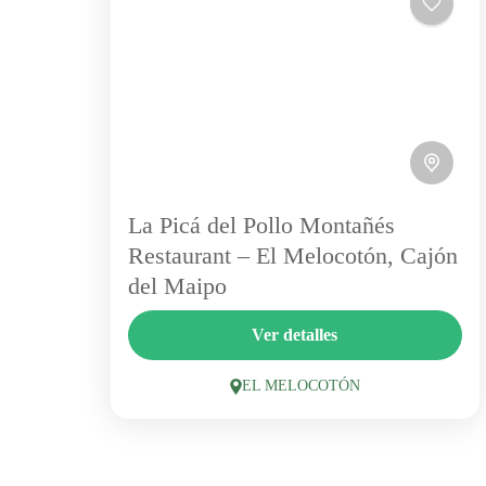
La Picá del Pollo Montañés
Restaurant – El Melocotón, Cajón
del Maipo
En el corazón de El Melocotón, La Pica del
Ver detalles
Pollo Montañés Restaurante es el lugar
perfecto para disfrutar de auténtica comida
EL MELOCOTÓN
chilena. Desde pollo asado...
EL MELOCOTÓN