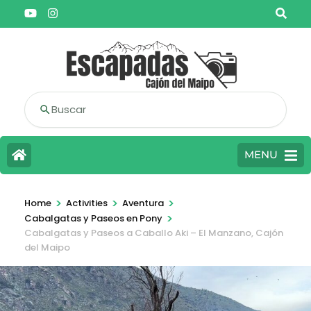
Buscar
MENU
>
>
>
Home
Activities
Aventura
>
Cabalgatas y Paseos en Pony
Cabalgatas y Paseos a Caballo Aki – El Manzano, Cajón
del Maipo