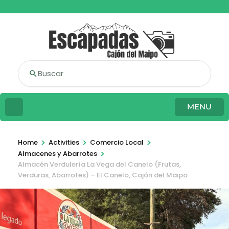
Buscar
MENU
>
>
>
Home
Activities
Comercio Local
>
Almacenes y Abarrotes
Almacén Verdulería La Vega del Canelo (Frutas,
Verduras, Abarrotes) – El Canelo, Cajón del Maipo