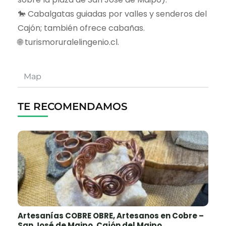
🐎 Cabalgatas guiadas por valles y senderos del
Cajón; también ofrece cabañas.
🌐 turismoruralelingenio.cl.
Map
TE RECOMENDAMOS
Artesanías COBRE OBRE, Artesanos en Cobre –
San José de Maipo, Cajón del Maipo