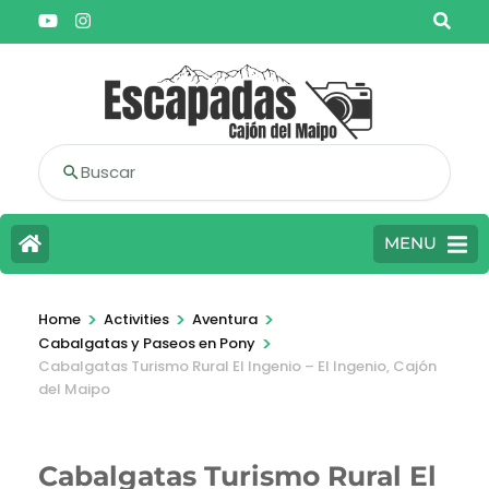
Buscar
MENU
>
>
>
Home
Activities
Aventura
>
Cabalgatas y Paseos en Pony
Cabalgatas Turismo Rural El Ingenio – El Ingenio, Cajón
del Maipo
Cabalgatas Turismo Rural El