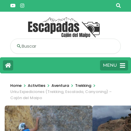
Buscar
MENU
>
>
>
>
Home
Activities
Aventura
Trekking
Urku Expediciones (Trekking, Escalada, Canyoning) –
Cajón del Maipo