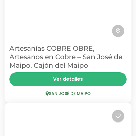
Artesanías COBRE OBRE,
Artesanos en Cobre – San José de
Maipo, Cajón del Maipo
Cobre Obre es un emprendimiento de
Ver detalles
artesanos en cobre del Cajón del Maipo que
crea, completamente a mano, piezas únicas
SAN JOSÉ DE MAIPO
en este noble metal. Pulseras,...
SAN JOSÉ DE MAIPO
1 Person