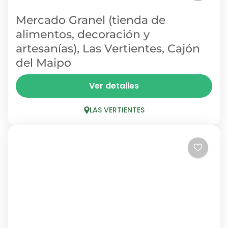
Mercado Granel (tienda de
alimentos, decoración y
artesanías), Las Vertientes, Cajón
del Maipo
En la tranquila localidad de Las Vertientes se
Ver detalles
encuentra Mercado Granel, una tienda de
alimentos a granel, decoración y artesanías
LAS VERTIENTES
atendida por su propia dueña,...
LAS VERTIENTES
1 Person