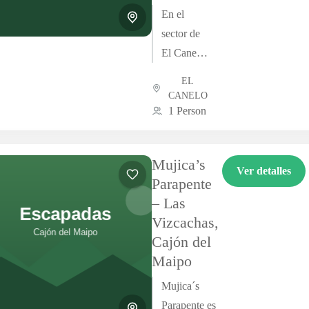
En el
sector de
El Canelo,
a la
EL
entrada
CANELO
del Cajón
1 Person
del Maipo,
Picnic
Mujica’s
Salomé es
Ver detalles
Parapente
uno de los
– Las
panoramas
Vizcachas,
familiares
Cajón del
más
Maipo
queridos
del
Mujica´s
valle....
Parapente es