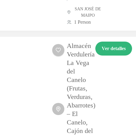
de artesanos en
SAN JOSÉ DE
cobre del Cajón
MAIPO
del Maipo que
1 Person
crea,
completamente
Almacén
a mano, piezas
Ver detalles
Verdulería
únicas en este
La Vega
noble metal.
del
Pulseras,...
Canelo
(Frutas,
Verduras,
Abarrotes)
– El
Canelo,
Cajón del