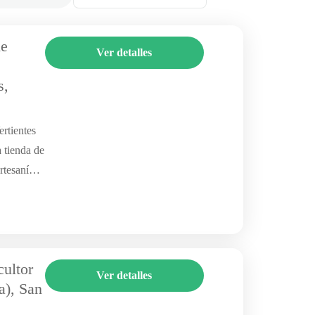
de
Ver detalles
s,
ertientes
 tienda de
rtesanías
cultor
Ver detalles
a), San
l