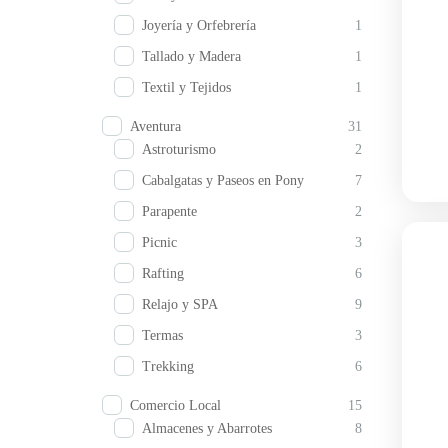
Joyería y Orfebrería
1
Tallado y Madera
1
Textil y Tejidos
1
Aventura
31
Astroturismo
2
Cabalgatas y Paseos en Pony
7
Parapente
2
Picnic
3
Rafting
6
Relajo y SPA
9
Termas
3
Trekking
6
Comercio Local
15
Almacenes y Abarrotes
8