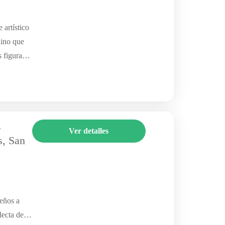
 artístico
nino que
s figuras
s
Ver detalles
s, San
l
ueños a
lecta de