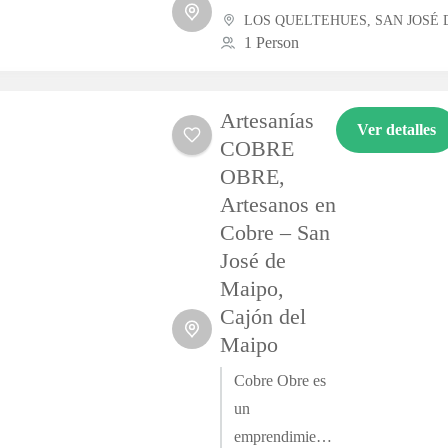
los ríos y quebradas del Cajón...
LOS QUELTEHUES
,
SAN JOSÉ 
1 Person
Artesanías
Ver detalles
COBRE
OBRE,
Artesanos en
Cobre – San
José de
Maipo,
Cajón del
Maipo
Cobre Obre es
un
emprendimiento