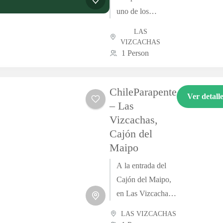
uno de los
operadores
LAS
con más
VIZCACHAS
trayectoria
1 Person
del Cajón del
Maipo, con
ChileParapente
más de 20
Ver detall
– Las
años
Vizcachas,
realizando
Cajón del
vuelos
Maipo
tándem desde
el sector...
A la entrada del
Cajón del Maipo,
en Las Vizcachas,
ChileParapente
LAS VIZCACHAS
ofrece una de las