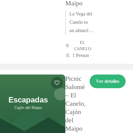
Maipo
La Vega del
Canelo es
un almacén
donde
EL
encuentras
CANELO
frutas y
1 Person
verduras
frescas y
Picnic
abarrotes.
Ver detalles
Salomé
Es un
– El
negocio con
Canelo,
más de 100
Cajón
años (desde
del
1920)...
Maipo