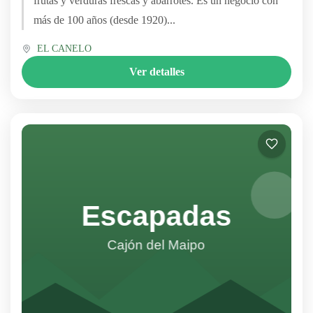
frutas y verduras frescas y abarrotes. Es un negocio con
más de 100 años (desde 1920)...
EL CANELO
Ver detalles